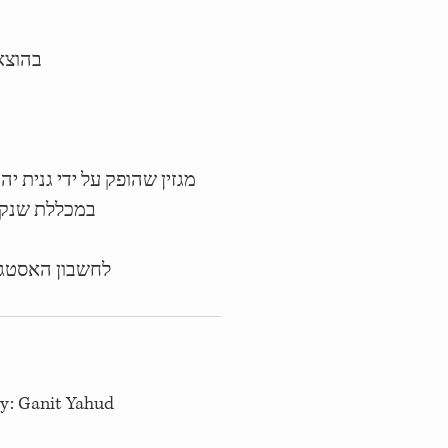
בהוצאת ג
מגזין שהופק על ידי גנית י
במכללת שנקר
לחשבון האסטג
by: Ganit Yahud