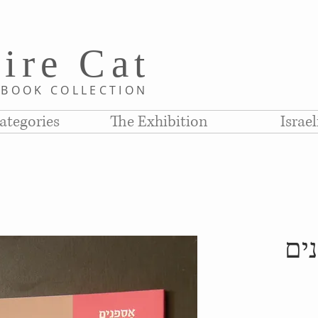
i
re C
at
D
BOOK COLLE
CTION
ategories
The Exhibition
Israe