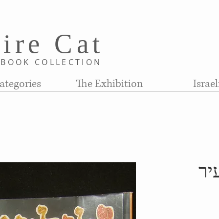
i
re C
at
D
BOOK COLLE
CTION
ategories
The Exhibition
Israe
יר