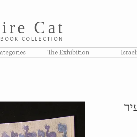
i
re C
at
D
BOOK COLLE
CTION
ategories
The Exhibition
Israe
יר