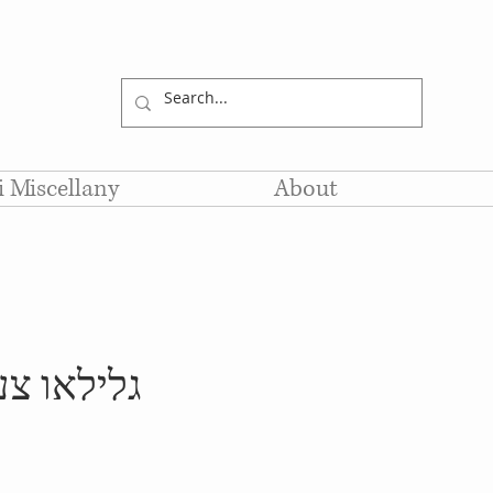
li Miscellany
About
גלילאו צע