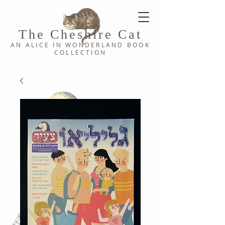
The Cheshi
re C
at
AN ALICE IN WONDERLAND
BOOK
COLLE
CTION