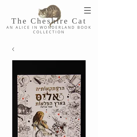
The Cheshi
re C
at
AN ALICE IN WONDERLAND
BOOK
COLLE
CTION