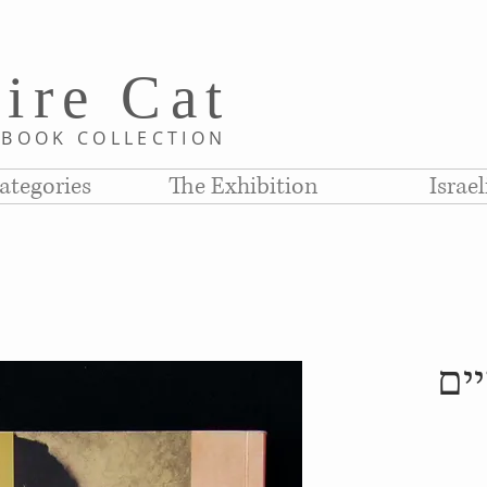
i
re C
at
D
BOOK COLLE
CTION
ategories
The Exhibition
Israe
ים