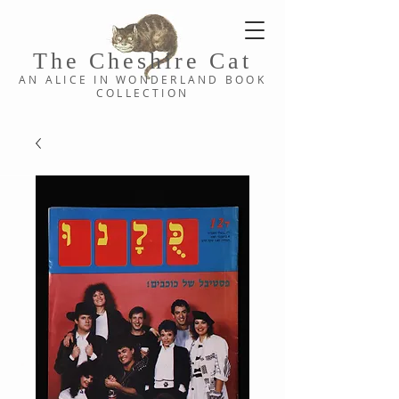
The Cheshi
re C
at
AN ALICE IN WONDERLAND
BOOK
COLLE
CTION