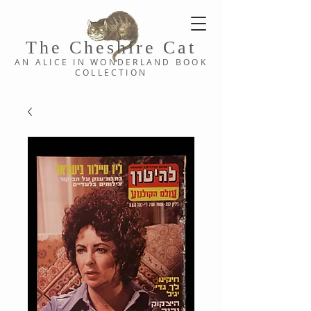
The Cheshi
re C
at
AN ALICE IN WONDERLAND
BOOK
COLLE
CTION