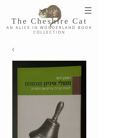
The Cheshi
re C
at
AN ALICE IN WONDERLAND
BOOK
COLLE
CTION