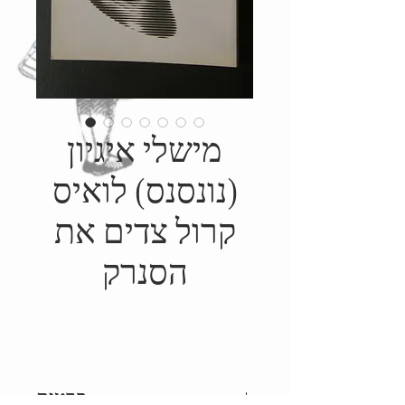
מישלי איגיון
(נונסנס) לואיס
קרול צדים את
הסנרק
פרטים