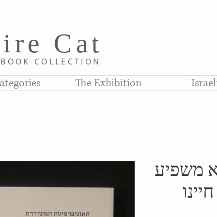
i
re C
at
D
BOOK COLLE
CTION
ategories
The Exhibition
Israe
א משפיע
יינו