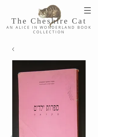
The Cheshi
re C
at
AN ALICE IN WONDERLAND
BOOK
COLLE
CTION