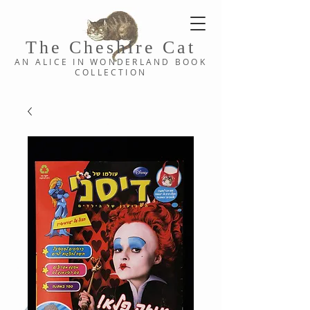
The Cheshi
re C
at
AN ALICE IN WONDERLAND
BOOK
COLLE
CTION