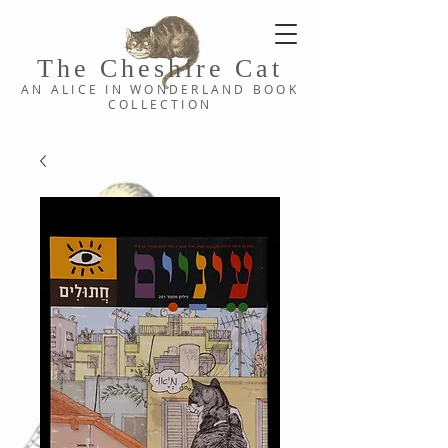
The Cheshi
re C
at
AN ALICE IN WONDERLAND
BOOK
COLLE
CTION