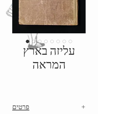
עליזה בארץ
המראה
פרטים
1951, הוצאת מחברות לספרות,
Details
איורים: ג'ון טניל, תרגום: אהרון