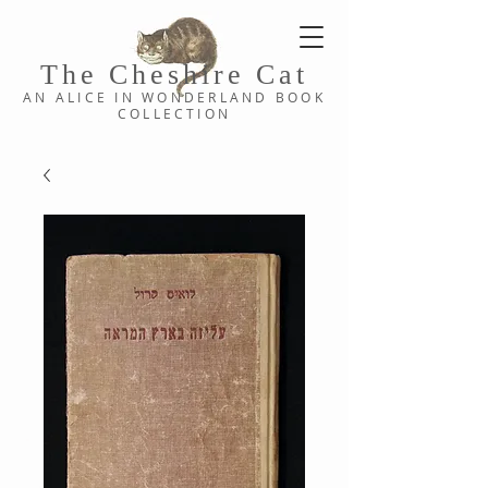
The Cheshi
re C
at
AN ALICE IN WONDERLAND
BOOK
COLLE
CTION