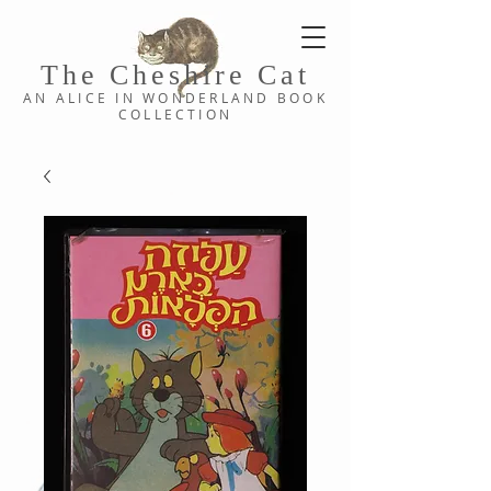
The Cheshi
re C
at
AN ALICE IN WONDERLAND
BOOK
COLLE
CTION