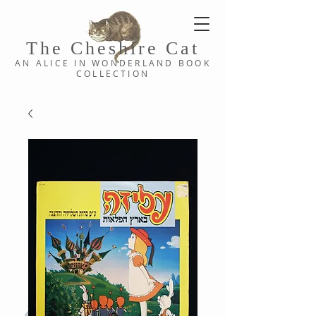
The Cheshi
re C
at
AN ALICE IN WONDERLAND
BOOK
COLLE
CTION