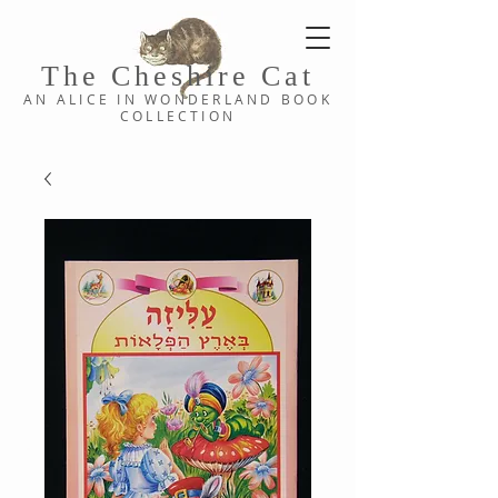
The Cheshi
re C
at
AN ALICE IN WONDERLAND
BOOK
COLLE
CTION