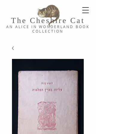
The Cheshi
re C
at
AN ALICE IN WONDERLAND
BOOK
COLLE
CTION