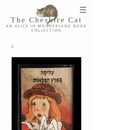
The Cheshi
re C
at
AN ALICE IN WONDERLAND
BOOK
COLLE
CTION