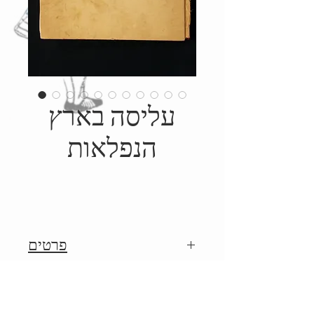
עליסה בארץ
הנפלאות
פרטים
1946, הוצאת אמנות, איורים:
Details
צ'רלס רובינסון, ארתור רקהם,