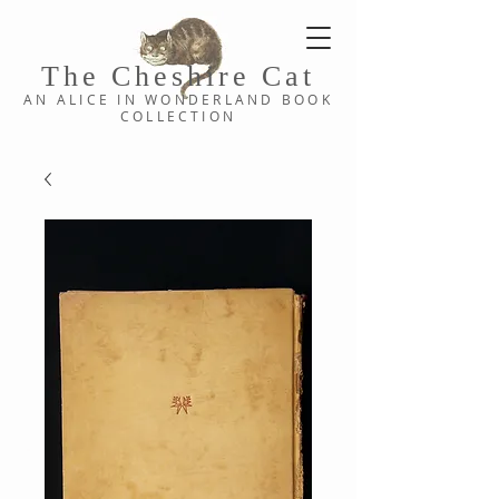
The Cheshi
re C
at
AN ALICE IN WONDERLAND
BOOK
COLLE
CTION