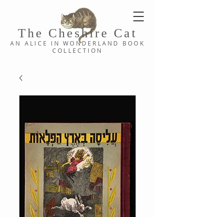
The Cheshi
re C
at
AN ALICE IN WONDERLAND
BOOK
COLLE
CTION