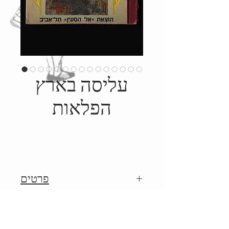
עליסה בארץ
הפלאות
פרטים
שנות ה- 50', הוצאת אל המעין,
Details
איורים: הארי פורניס, תרגום: א.