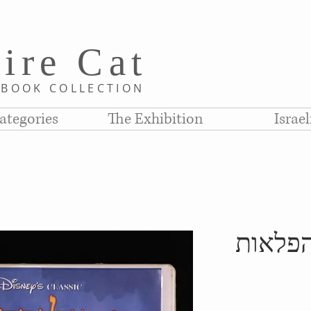
i
re C
at
D
BOOK COLLE
CTION
ategories
The Exhibition
Israe
הפלאות