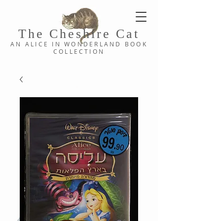
The Cheshi
re C
at
AN ALICE IN WONDERLAND
BOOK
COLLE
CTION