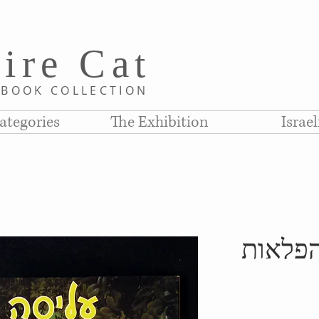
i
re C
at
D
BOOK COLLE
CTION
ategories
The Exhibition
Israe
הפלאות