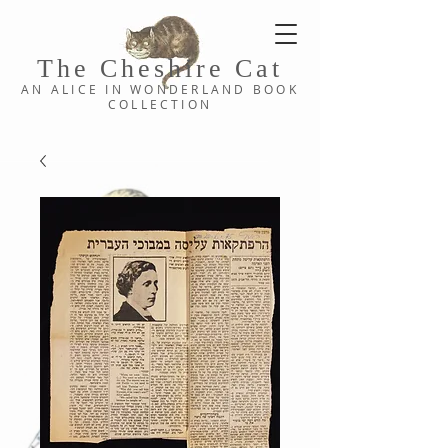
The Cheshi
re C
at
AN ALICE IN WONDERLAND
BOOK
COLLE
CTION