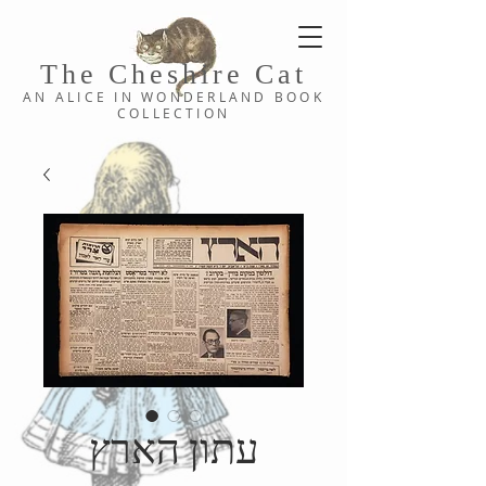
The Cheshi
re C
at
AN ALICE IN WONDERLAND
BOOK
COLLE
CTION
עתון הארץ