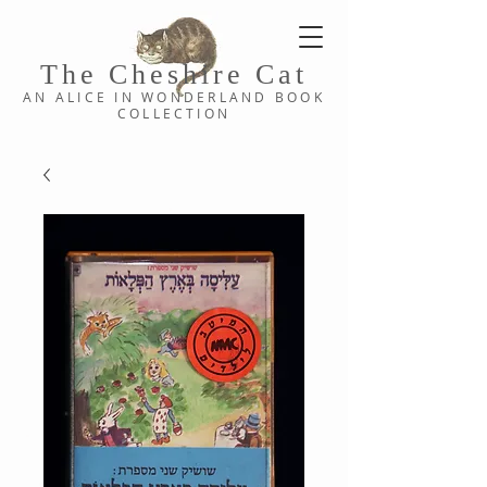
The Cheshi
re C
at
AN ALICE IN WONDERLAND
BOOK
COLLE
CTION