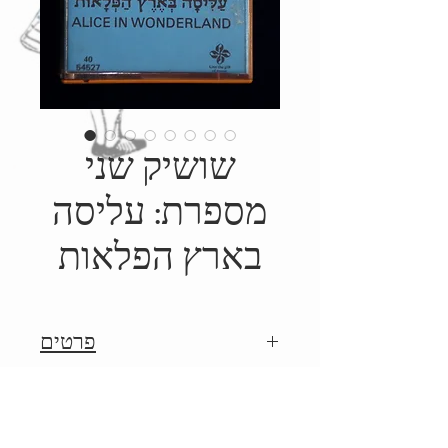
שושיק שני
מספרת: עליסה
בארץ הפלאות
פרטים
1984, הופק על ידי סי.בי.אס,
Details
מסופר על ידי שושיק שני, איור