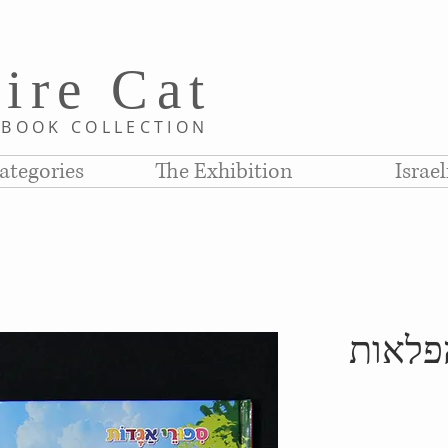
i
re C
at
D
BOOK COLLE
CTION
ategories
The Exhibition
Israe
פלאות