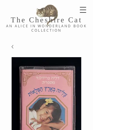
The Cheshi
re C
at
AN ALICE IN WONDERLAND
BOOK
COLLE
CTION