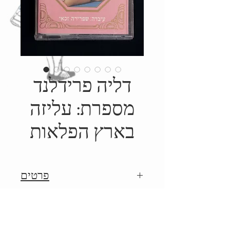
דליה פרידלנד
מספרת: עליזה
בארץ הפלאות
פרטים
שנות ה-80', הפקה: זכאי -
Details
סקאלה הפקות, מסופר על ידי