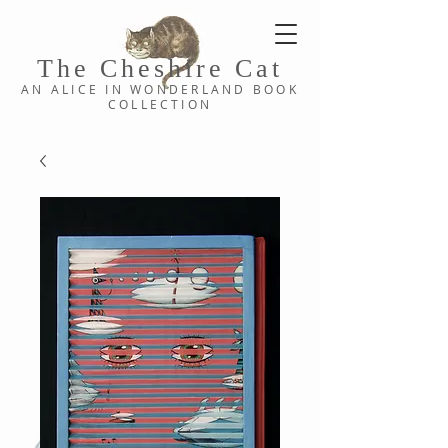
The Cheshi
re C
at
AN ALICE IN WONDERLAND
BOOK
COLLE
CTION