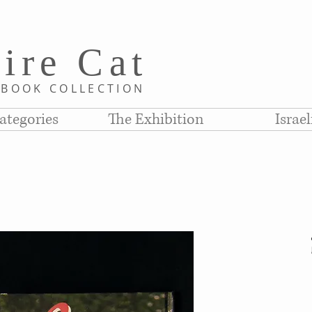
i
re C
at
D
BOOK COLLE
CTION
ategories
The Exhibition
Israe