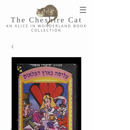
The Cheshi
re C
at
AN ALICE IN WONDERLAND
BOOK
COLLE
CTION