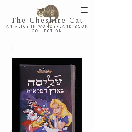
The Cheshi
re C
at
AN ALICE IN WONDERLAND
BOOK
COLLE
CTION