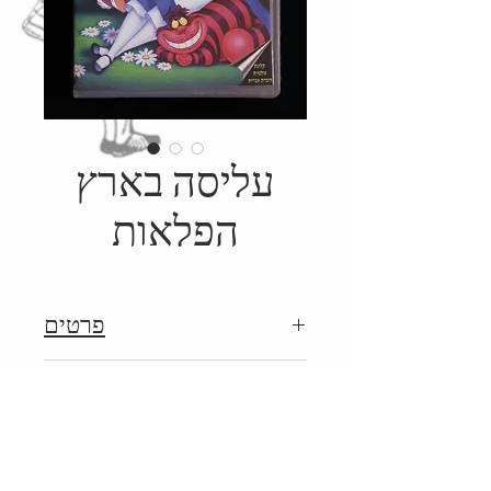
עליסה בארץ
הפלאות
פרטים
שנות ה-90', הופק על ידי וולט
Details
דיסני/פורום פילם
c. 1990', Produced by Walt
Disney/Forum Film