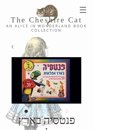
The Cheshi
re C
at
AN ALICE IN WONDERLAND
BOOK
COLLE
CTION
פנטסיה בארץ