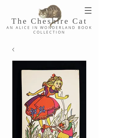
The Cheshi
re C
at
AN ALICE IN WONDERLAND
BOOK
COLLE
CTION