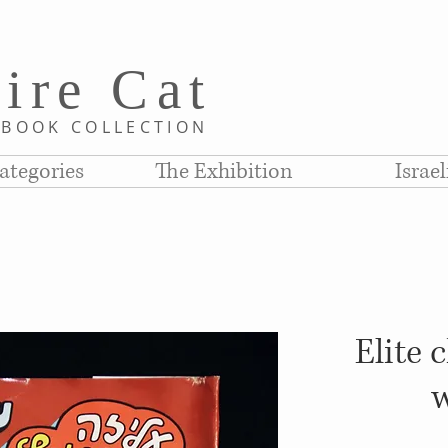
i
re C
at
D
BOOK COLLE
CTION
ategories
The Exhibition
Israe
Elite 
w