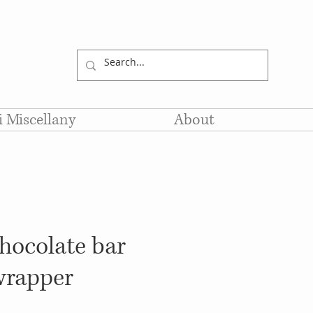
li Miscellany
About
chocolate bar
rapper