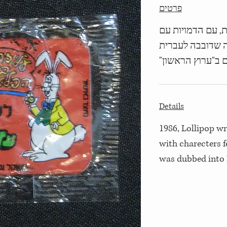
פרטים
1986, ם הדמויות עם
ה שדובבה לעברית
ים ב"ערוץ הראשון
Details
1986, Lollipop w
with charecters f
was dubbed into