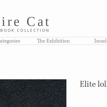
i
re C
at
D
BOOK COLLE
CTION
ategories
The Exhibition
Israe
Elite l