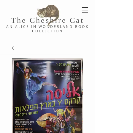
The Cheshi
re C
at
AN ALICE IN WONDERLAND
BOOK
COLLE
CTION