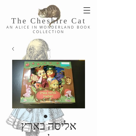
The Cheshi
re C
at
AN ALICE IN WONDERLAND
BOOK
COLLE
CTION
אליסה בארץ