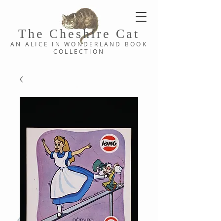
The Cheshi
re C
at
AN ALICE IN WONDERLAND
BOOK
COLLE
CTION