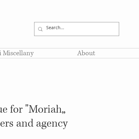
li Miscellany
About
e for "Moriah„
lers and agency