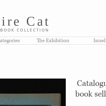
i
re C
at
D
BOOK COLLE
CTION
ategories
The Exhibition
Israe
Catalogu
book sel