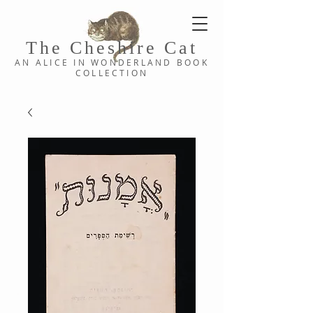
The Cheshi
re C
at
AN ALICE IN WONDERLAND
BOOK
COLLE
CTION