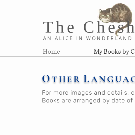
The Chesh
AN ALICE IN WONDERLAN
Home
My Books by C
O
L
THER
ANGUA
For more images and details, cl
Books are arranged by date of 