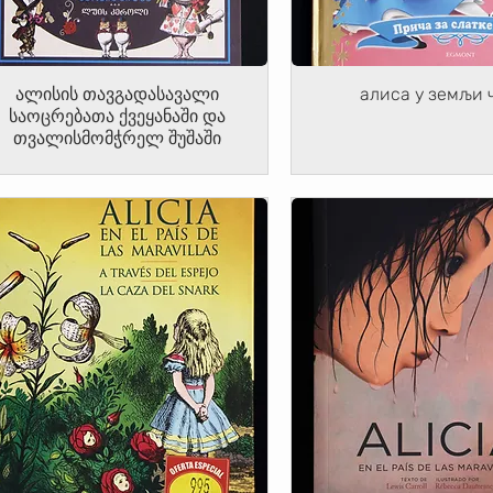
ალისის თავგადასავალი
алиса у земљи 
საოცრებათა ქვეყანაში და
თვალისმომჭრელ შუშაში