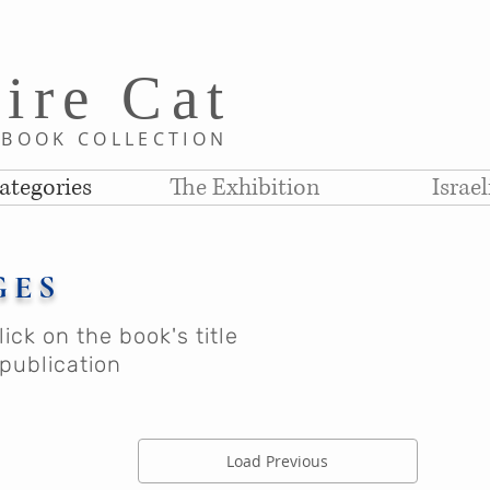
i
re C
at
D
BOOK COLLE
CTION
ategories
The Exhibition
Israe
GES
ick on the book's title
publication
Load Previous