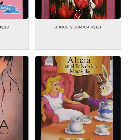
чуда
алиса у земљи чуда